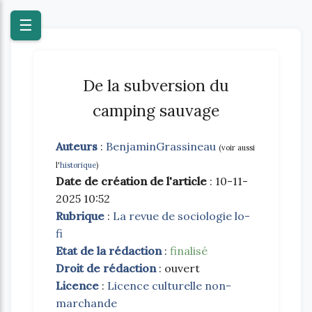
Blog
☰
De la subversion du
camping sauvage
Auteurs
:
BenjaminGrassineau
(voir aussi
l'
historique
)
Date de création de l'article
: 10-11-
2025 10:52
Rubrique
:
La revue de sociologie lo-
fi
Etat de la rédaction
:
finalisé
Droit de rédaction
: ouvert
Licence
:
Licence culturelle non-
marchande