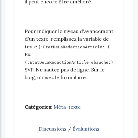
il peut encore être amélioré.
Pour indiquer le niveau d'avancement
d'un texte, remplissez la variable de
texte
.
(:EtatDeLaRedactionArticle::)
Ex:
.
(:EtatDeLaRedactionArticle:ébauche:)
SVP. Ne sautez pas de ligne. Sur le
blog, utilisez le formulaire.
Catégories
:
Méta-texte
Discussions
/
Évaluations