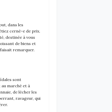
out, dans les
 étiez cerné-e de prix.
té, destinée à vous
roissant de biens et
faisait remarquer.
aïdales sont
t au marché et à
onnaie, de lécher les
berrant, ravageur, qui
érer.