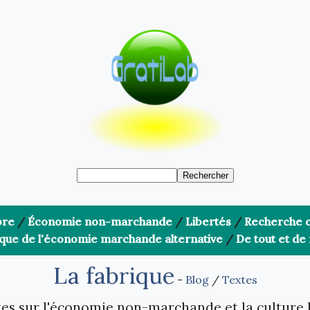
bre
/
Économie non-marchande
/
Libertés
/
Recherche c
ique de l'économie marchande alternative
/
De tout et de 
La fabrique
-
Blog
/
Textes
es sur l'économie non-marchande et la culture 