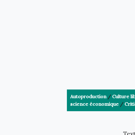
Autoproduction
/
Culture li
science économique
/
Crit
Text