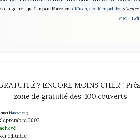
n tout genre... que l'on peut librement
diffuser
,
modifier
,
publier
,
discuter
Vue
-
Édi
GRATUITÉ ? ENCORE MOINS CHER ! Présen
zone de gratuité des 400 couverts
 aussi l'
historique
)
: Septembre 2002
achevé
non éditable