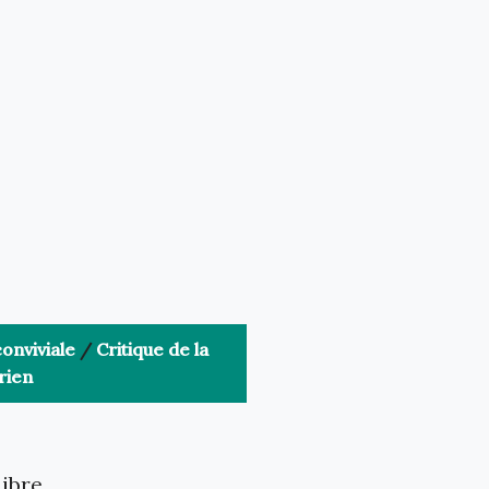
onviviale
/
Critique de la
rien
libre