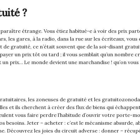
uité ?
t paraître étrange. Vous étiez habitué-e à voir des prix part
s, les gares, à la radio, dans la rue sur les écriteaux, vous
 de gratuité, ce n’était souvent que de la soi-disant gratui
 payer un prix tôt ou tard ; il vous semblait qu’un nombre c
t un prix… Le monde devient une marchandise ! qu’on vous 
ratuitaires, les zoneuses de gratuité et les gratuitozonod
es et ils cherchent à créer des flux de biens qui échappen
s veulent vous faire perdre l’habitude d’ouvrir votre porte-m
 vos besoins. Jeter – acheter : c’est le mécanisme absurde, a
isme. Découvrez les joies du circuit adverse : donner – récup