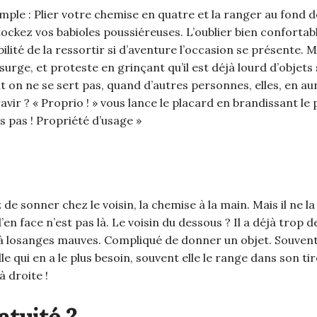
mple : Plier votre chemise en quatre et la ranger au fond d
stockez vos babioles poussiéreuses. L’oublier bien conforta
bilité de la ressortir si d’aventure l’occasion se présente. Ma
nsurge, et proteste en grinçant qu’il est déjà lourd d’objet
t on ne se sert pas, quand d’autres personnes, elles, en a
ravir ? « Proprio ! » vous lance le placard en brandissant le
es pas ! Propriété d’usage »
 sonner chez le voisin, la chemise à la main. Mais il ne la v
d’en face n’est pas là. Le voisin du dessous ? Il a déjà trop
e à losanges mauves. Compliqué de donner un objet. Souvent
le qui en a le plus besoin, souvent elle le range dans son tir
à droite !