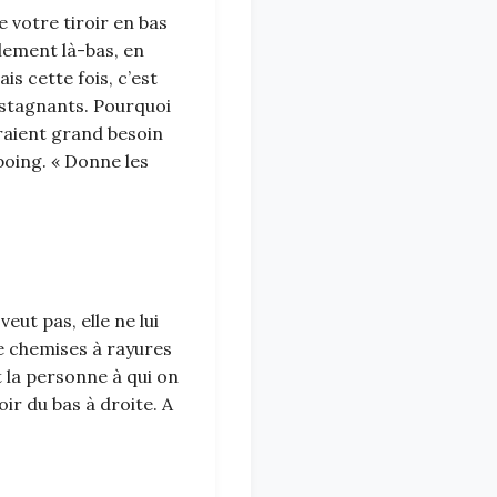
e votre tiroir en bas
blement là-bas, en
is cette fois, c’est
s stagnants. Pourquoi
uraient grand besoin
 poing. « Donne les
eut pas, elle ne lui
 de chemises à rayures
 la personne à qui on
oir du bas à droite. A