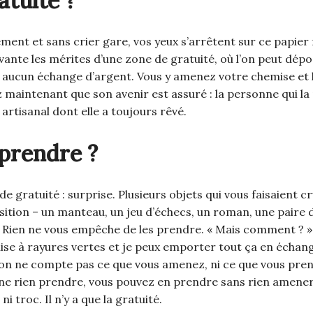
atuité ?
ement et sans crier gare, vos yeux s’arrêtent sur ce papier
 vante les mérites d’une zone de gratuité, où l’on peut dép
ns aucun échange d’argent. Vous y amenez votre chemise et 
z maintenant que son avenir est assuré : la personne qui la
 artisanal dont elle a toujours rêvé.
prendre ?
 de gratuité : surprise. Plusieurs objets qui vous faisaient 
osition – un manteau, un jeu d’échecs, un roman, une paire 
. Rien ne vous empêche de les prendre. « Mais comment ? » d
e à rayures vertes et je peux emporter tout ça en échange 
: on ne compte pas ce que vous amenez, ni ce que vous pre
ne rien prendre, vous pouvez en prendre sans rien amener
c ni troc. Il n’y a que la gratuité.