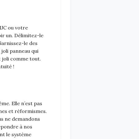
MJC ou votre
oir un. Délimitez-le
 Garnissez-le des
joli panneau qui
t joli comme tout.
tuité !
me. Elle n’est pas
smes et réformismes.
ous ne demandons
épondre à nos
nt le système