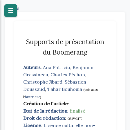
Textes
☰
Supports de présentation
du Boomerang
Auteurs
:
Ana Patricio
,
Benjamin
Grassineau
,
Charles Péchon
,
Christophe Jibard
,
Sébastien
Doussaud
,
Tahar Bouhouia
(voir aussi
l'
historique
)
Création de l'article
:
Etat de la rédaction
:
finalisé
Droit de rédaction
: ouvert
Licence
:
Licence culturelle non-