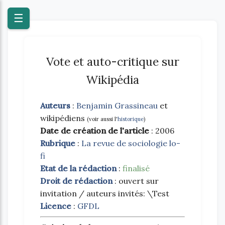
Blog
☰
Vote et auto-critique sur
Wikipédia
Auteurs
:
Benjamin Grassineau
et
wikipédiens
(voir aussi l'
historique
)
Date de création de l'article
: 2006
Rubrique
:
La revue de sociologie lo-
fi
Etat de la rédaction
:
finalisé
Droit de rédaction
: ouvert sur
invitation / auteurs invités: \Test
Licence
:
GFDL