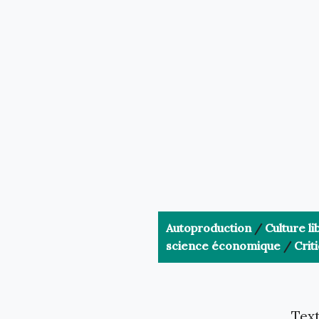
Autoproduction
/
Culture li
science économique
/
Crit
Text