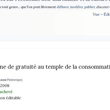
n tout genre... que l'on peut librement
diffuser
,
modifier
,
publier
,
discuter
Vue
-
Édi
ne de gratuité au temple de la consommat
 aussi l'
historique
)
 2008
achevé
non éditable