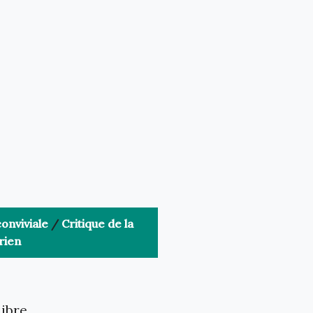
onviviale
/
Critique de la
rien
libre