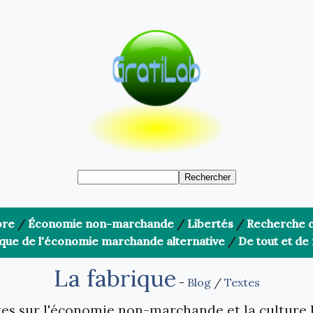
bre
/
Économie non-marchande
/
Libertés
/
Recherche c
ique de l'économie marchande alternative
/
De tout et de 
La fabrique
-
Blog
/
Textes
es sur l'économie non-marchande et la culture 