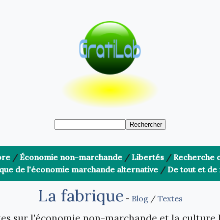
bre
/
Économie non-marchande
/
Libertés
/
Recherche c
ique de l'économie marchande alternative
/
De tout et de 
La fabrique
-
Blog
/
Textes
es sur l'économie non-marchande et la culture 