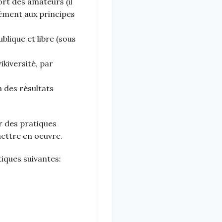
ort des amateurs (il
mément aux principes
blique et libre (sous
ikiversité, par
n des résultats
r des pratiques
 mettre en oeuvre.
tiques suivantes: