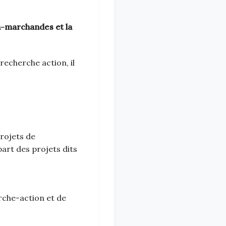
n-marchandes et la
recherche action, il
projets de
art des projets dits
rche-action et de