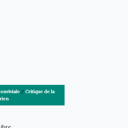
onviviale
/
Critique de la
rien
libre