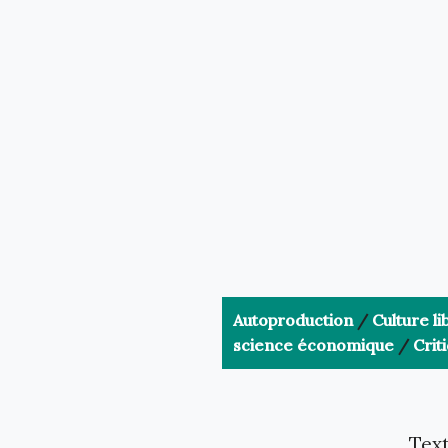
Autoproduction
/
Culture li
science économique
/
Crit
Text