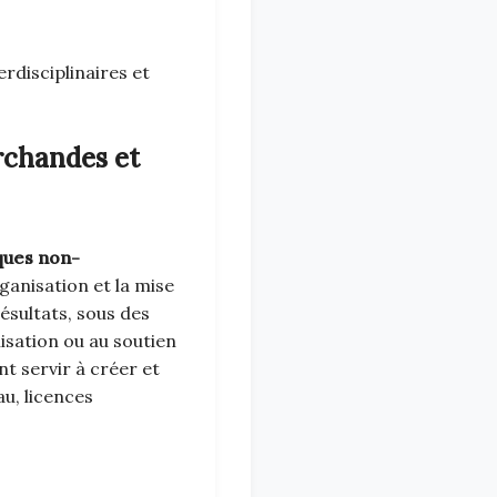
erdisciplinaires et
rchandes et
iques non-
organisation et la mise
ésultats, sous des
nisation ou au soutien
t servir à créer et
au, licences